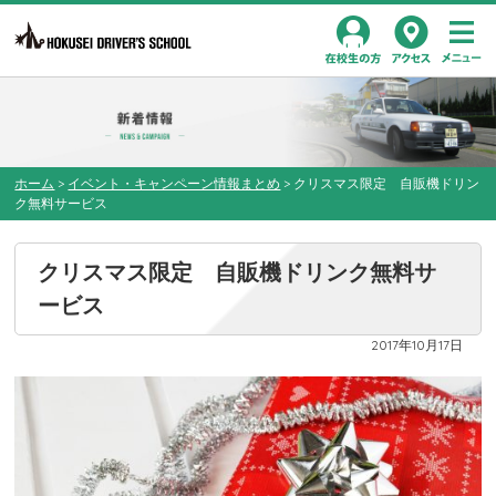
Toggl
在校生の方
アクセス
navig
ホーム
>
イベント・キャンペーン情報まとめ
>
クリスマス限定 自販機ドリン
ク無料サービス
クリスマス限定 自販機ドリンク無料サ
ービス
2017年10月17日