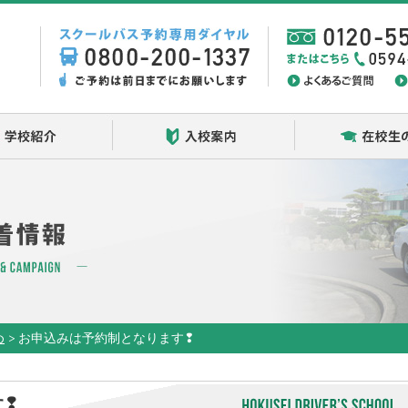
学校紹介
入校案内
め
>
お申込みは予約制となります❢
す❢