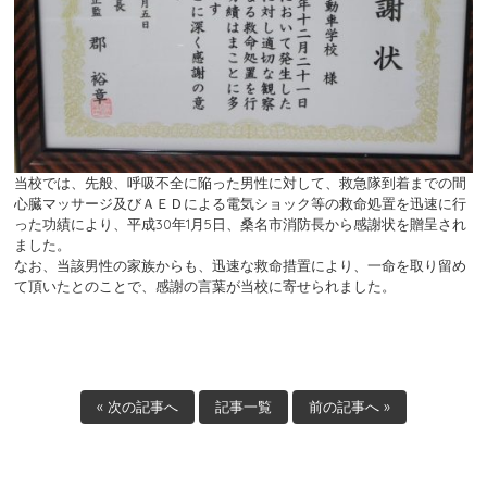
当校では、先般、呼吸不全に陥った男性に対して、救急隊到着までの間
心臓マッサージ及びＡＥＤによる電気ショック等の救命処置を迅速に行
った功績により、平成30年1月5日、桑名市消防長から感謝状を贈呈され
ました。
なお、当該男性の家族からも、迅速な救命措置により、一命を取り留め
て頂いたとのことで、感謝の言葉が当校に寄せられました。
« 次の記事へ
記事一覧
前の記事へ »