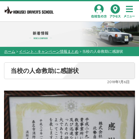
Toggl
在校生の方
アクセス
navig
ホーム
>
イベント・キャンペーン情報まとめ
>
当校の人命救助に感謝状
当校の人命救助に感謝状
2018年1月6日